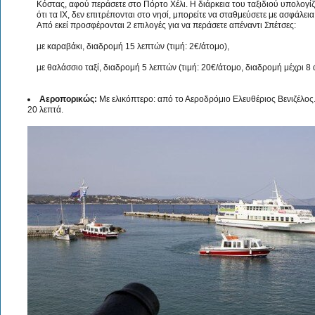
Κόστας, αφού περάσετε στο Πόρτο Χέλι. Η διάρκεια του ταξιδιού υπολογίζ
ότι τα ΙΧ, δεν επιτρέπονται στο νησί, μπορείτε να σταθμεύσετε με ασφάλε
Από εκεί προσφέρονται 2 επιλογές για να περάσετε απέναντι Σπέτσες:
με καραβάκι, διαδρομή 15 λεπτών (τιμή: 2€/άτομο),
με θαλάσσιο ταξί, διαδρομή 5 λεπτών (τιμή: 20€/άτομο, διαδρομή μέχρι 8 
Αεροπορικώς:
Με ελικόπτερο: από το Αεροδρόμιο Ελευθέριος Βενιζέλος
20 λεπτά.