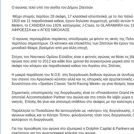
Ο αγώνας τελεί υπό την αιγίδα του Δήμου Σπετσών.
Μέχρι στιγμής περίπου 28 σκάφη, 17 κλασσικά ιστιοπλοϊκά, με το πιο παλιό 
1920 και 11 παραδοσιακά καΐκια, έχουν δηλώσει συμμετοχή, μεταξύ αυτών 
Meters, το CANDIDA του 1929, κατηγορίας J-Class, το GLARAMARA του
ΑΦΡΟΕΣΣΑ και ο ΑΓΙΟΣ ΝΙΚΟΛΑΟΣ.
Ο αγώνας περιλαμβάνει παράκτιες ιστιοδρομίες με φόντο τις ακτές της Πελ
περίπλου σημαντήρων. Οι κάτοικοι και επισκέπτες των Σπετσών θα έχουν τ
μοναδικό θέαμα, βγαλμένο από μια άλλη εποχή.
Στόχος του Ναυτικού Ομίλου Ελλάδος είναι ο φετινός αγώνας να θέσει τις βά
αγώνα που από το 2012 και κάθε δύο χρόνια θα συγκεντρώνει μερικά από τ
σκάφη του κόσμου και παραδοσιακά καΐκια του Αιγαίου στις Σπέτσες.
Η μακρά παράδοση του Ν.Ο.Ε. στη διοργάνωση διεθνών αγώνων σε συνδυα
του στενού του Αργολικού κόλπου αλλά και τις ιστορικής και αρχιτεκτονικής
δυνατότητα στο «Spetses Classic Yacht Racing Week» να γίνει θεσμός πα
Σημαντικός υποστηρικτής της διοργάνωσης είναι το «Poseidonion Grand 
αποτελεί Accommodation Partner του αγώνα και στο οποίο θα λάβει χώρα 
νικητές. Επίσης θα γίνει και απονομή επάθλου στο σκάφος με την καλύτερ
Παράλληλα το Ποσειδώνιο θα λειτουργήσει ως «κέντρο» της διοργάνωσης, ό
αγώνων καθώς και το Κέντρο Τύπου, φιλοξενώντας τόσο τους διοργανωτές 
καλύψουν τη διοργάνωση.
Για την προώθηση του αγώνα στο εξωτερικό η Dolphin Capital & Partners κ
ελικόπτερο για την φωτογραφική κάλυψη του αγώνα.