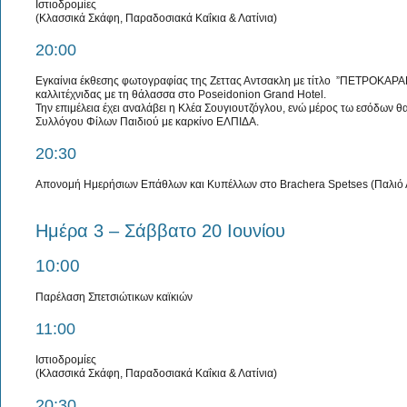
Ιστιοδρομίες
(Κλασσικά Σκάφη, Παραδοσιακά Καΐκια & Λατίνια)
20:00
Εγκαίνια έκθεσης φωτογραφίας της Ζεττας Αντσακλη με τίτλο ”ΠΕΤΡΟΚΑΡΑΒ
καλλιτέχνιδας με τη θάλασσα στο Poseidonion Grand Hotel.
Την επιμέλεια έχει αναλάβει η Κλέα Σουγιουτζόγλου, ενώ μέρος τω εσόδων 
Συλλόγου Φίλων Παιδιού με καρκίνο ΕΛΠΙΔΑ.
20:30
Απονομή Ημερήσιων Επάθλων και Κυπέλλων στο Brachera Spetses (Παλιό Λ
Ημέρα 3 – Σάββατο 20 Ιουνίου
10:00
Παρέλαση Σπετσιώτικων καϊκιών
11:00
Ιστιοδρομίες
(Κλασσικά Σκάφη, Παραδοσιακά Καΐκια & Λατίνια)
20:30