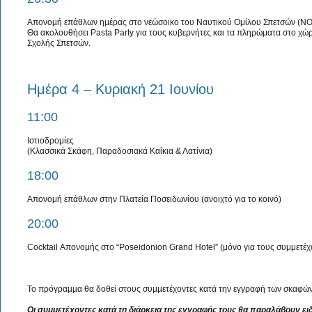
Απονοµή επάθλων ηµέρας στο νεώσοικο του Ναυτικού Ομίλου Σπετσών (ΝΟ
Θα ακολουθήσει Pasta Party για τους κυβερνήτες και τα πληρώματα στο χώ
Σχολής Σπετσών.
Ημέρα 4 – Κυριακή 21 Ιουνίου
11:00
Ιστιοδρομίες
(Κλασσικά Σκάφη, Παραδοσιακά Καΐκια & Λατίνια)
18:00
Απονομή επάθλων στην Πλατεία Ποσειδωνίου (ανοιχτό για το κοινό)
20:00
Cocktail Απονομής στο “Poseidonion Grand Hotel” (μόνο για τους συμμετέχ
Το πρόγραµµα θα δοθεί στους συµµετέχοντες κατά την εγγραφή των σκαφώ
Οι συμμετέχοντες κατά τη διάρκεια της εγγραφής τους θα παραλάβουν ειδ